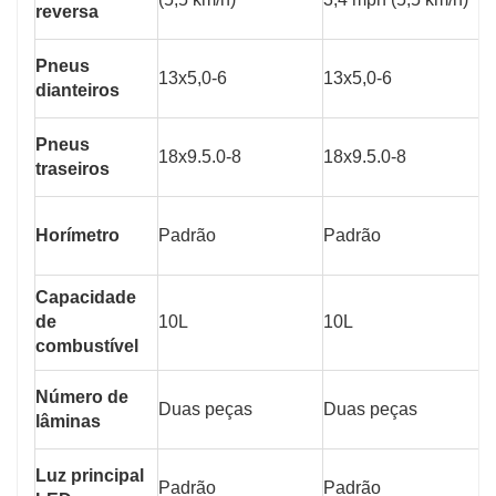
reversa
Pneus
13x5,0-6
13x5,0-6
1
dianteiros
Pneus
18x9.5.0-8
18x9.5.0-8
1
traseiros
Horímetro
Padrão
Padrão
P
Capacidade
de
10L
10L
1
combustível
Número de
Duas peças
Duas peças
T
lâminas
Luz principal
Padrão
Padrão
P