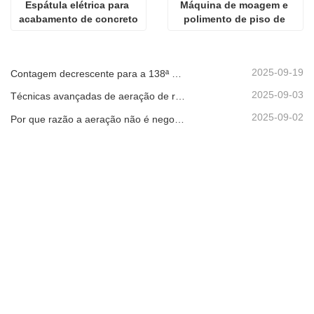
Espátula elétrica para 
Máquina de moagem e 
acabamento de concreto
polimento de piso de 
concreto
2025-09-19
Contagem decrescente para a 138ª Feira de Cantão!
2025-09-03
Técnicas avançadas de aeração de relvados: maximize os resultados com o equipamento certo
2025-09-02
Por que razão a aeração não é negociável para um relvado saudável: um guia com o aerador LA-418