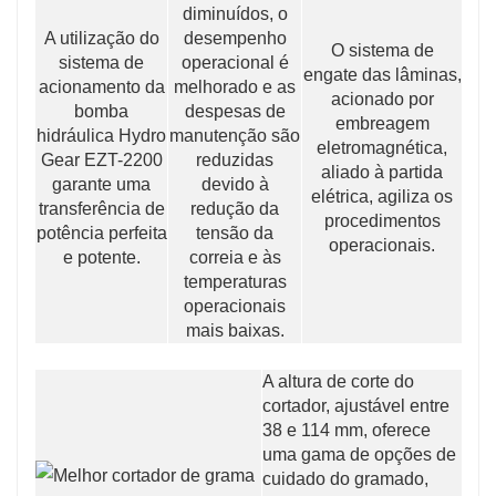
diminuídos, o
A utilização do
desempenho
O sistema de
sistema de
operacional é
engate das lâminas,
acionamento da
melhorado e as
acionado por
bomba
despesas de
embreagem
hidráulica Hydro
manutenção são
eletromagnética,
Gear EZT-2200
reduzidas
aliado à partida
garante uma
devido à
elétrica, agiliza os
transferência de
redução da
procedimentos
potência perfeita
tensão da
operacionais.
e potente.
correia e às
temperaturas
operacionais
mais baixas.
A altura de corte do
cortador, ajustável entre
38 e 114 mm, oferece
uma gama de opções de
cuidado do gramado,