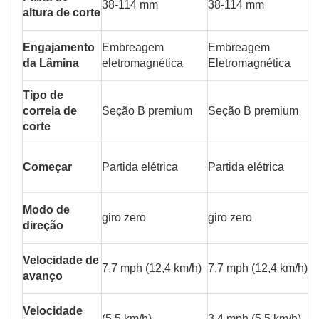
38-114 mm
38-114 mm
3
altura de corte
Engajamento
Embreagem
Embreagem
E
da Lâmina
eletromagnética
Eletromagnética
E
Tipo de
correia de
Seção B premium
Seção B premium
S
corte
Começar
Partida elétrica
Partida elétrica
P
Modo de
giro zero
giro zero
g
direção
Velocidade de
7,7 mph (12,4 km/h)
7,7 mph (12,4 km/h)
7
avanço
Velocidade
(5,5 km/h)
3,4 mph (5,5 km/h)
3