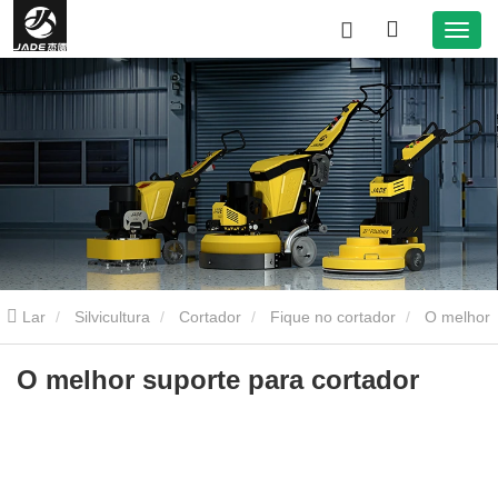
Lar
Silvicultura
Cortador
Fique no cortador
O melhor
suporte para cortador
O melhor suporte para cortador