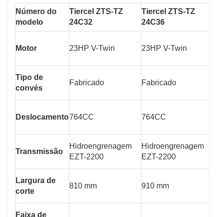
Número do
Tiercel ZTS-TZ
Tiercel ZTS-TZ
T
modelo
24C32
24C36
2
Motor
23HP V-Twin
23HP V-Twin
2
Tipo de
Fabricado
Fabricado
F
convés
Deslocamento
764CC
764CC
Hidroengrenagem
Hidroengrenagem
H
Transmissão
EZT-2200
EZT-2200
E
Largura de
810 mm
910 mm
corte
Faixa de