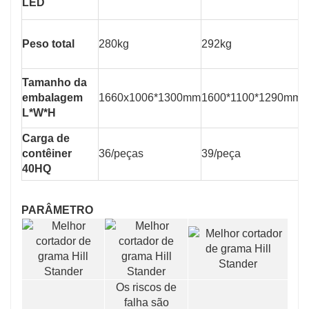
LED
Peso total
280kg
292kg
3
Tamanho da
embalagem
1660x1006*1300mm
1600*1100*1290mm
1
L*W*H
Carga de
contêiner
36/peças
39/peça
3
40HQ
PARÂMETRO
Os riscos de
falha são