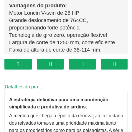
Vantagens do produto:
Motor Loncin V-twin de 25 HP
Grande deslocamento de 764CC,
proporcionando forte potência
Tecnologia de giro zero, operação flexível
Largura de corte de 1250 mm, corte eficiente
Faixa de altura de corte de 38-114 mm,
adaptando-se às diferentes necessidades.
A embreagem eletromagnética levanta a faca,
fácil de operar.
Correia de seção transversal tipo B de alta
qualidade, durável e confiável
Detalhes do produto
A estratégia definitiva para uma manutenção
simplificada e produtiva de jardins.
À medida que chega a época da renovação, o cuidado
dos relvados torna-se uma prioridade máxima tanto
para os proprietários como para os paisagistas. A série